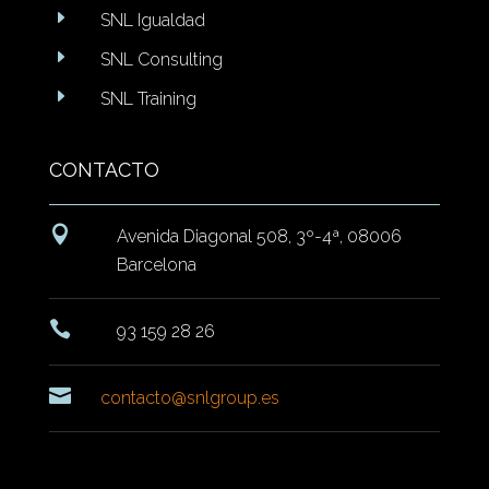
E
SNL Igualdad
E
SNL Consulting
E
SNL Training
CONTACTO

Avenida Diagonal 508, 3º-4ª, 08006
Barcelona

93 159 28 26

contacto@snlgroup.es