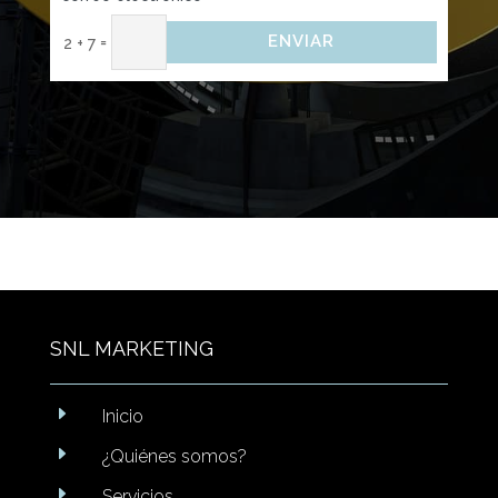
ENVIAR
=
2 + 7
SNL MARKETING
E
Inicio
E
¿Quiénes somos?
E
Servicios